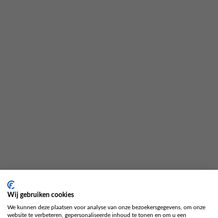
juridisch adviseur, die inmiddels zo’n 70 dossiers als
de onze onder zijn hoede heeft, iedere keer een
vermogen. Maar goed, wat moet dat moet.
En nu weer in afwachting…
Onze jongste dochter is nooit naar school geweest
en aangezien ik nog niet zo lang geleden op gesprek
geweest ben bij de leerplichtambtenaar ontvangen
we binnenkort hopelijk de bevestiging in de
brievenbus. Ik weet wel dat hier de vlag dan uitgaat!
Tot die tijd zijn we weer in afwachting…
Wij gebruiken cookies
We kunnen deze plaatsen voor analyse van onze bezoekersgegevens, om onze
website te verbeteren, gepersonaliseerde inhoud te tonen en om u een